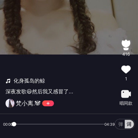
416
1
化身孤岛的鲸
深夜发歌😃然后我又感冒了...
梵小离.🐼
唱同款
00:00
04:39