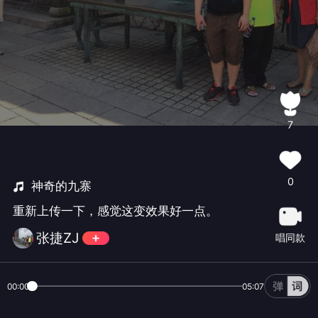
7
0
神奇的九寨
重新上传一下，感觉这变效果好一点。
张捷ZJ
唱同款
00:00
05:07