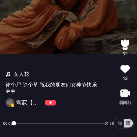
32
女人花
42
诈个尸 除个草 祝我的朋友们女神节快乐
🌹🌹
雪寐【楹楹】
唱同款
00:00
01:56