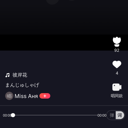
92
4
彼岸花
まんじゅしゃげ
Miss Aня
唱同款
00:00
00:00