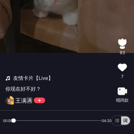
93
7
友情卡片【Live】
你现在好不好？
王满🈵️
唱同款
00:00
04:20