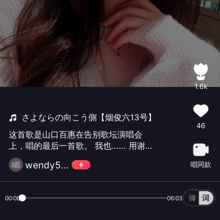
1.6k
さよならの向こう側【烟俊六13号】
46
这首歌是山口百惠在告别歌坛演唱会
上，唱的最后一首歌。 我也...... 用谢谢
代替再见
wendy52456
唱同款
00:00
06:03