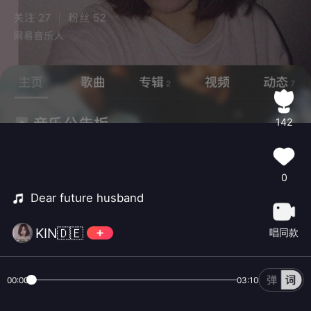
142
0
Dear future husband
KIN🇩🇪
唱同款
00:00
03:10