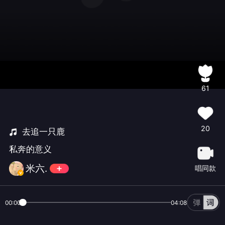
61
20
去追一只鹿
私奔的意义
米六.
唱同款
00:00
04:08