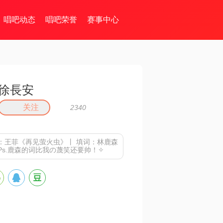
唱吧动态
唱吧荣誉
赛事中心
徐長安
关注
2340
：王菲《再见萤火虫》丨 填词：林鹿森
 ✧Ps.鹿森的词比我の蔑笑还要帅！✧