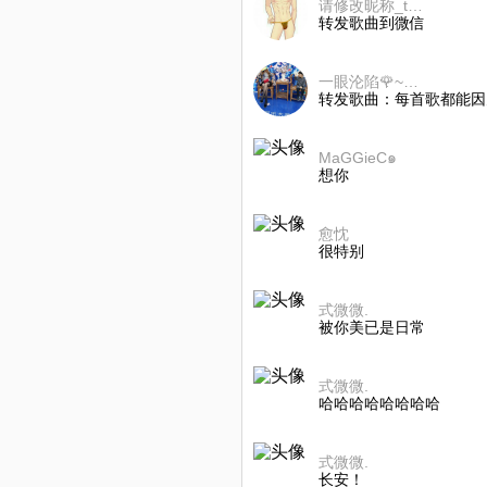
请修改昵称_tArwi274x8ETBPR
转发歌曲到微信
一眼沦陷🌹~（暂离
转发歌曲：每首歌都能因
MaGGieC๑
想你
愈忱
很特别
式微微.
被你美已是日常
式微微.
哈哈哈哈哈哈哈哈
式微微.
长安！