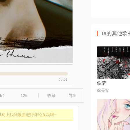
Ta的其他歌
05:09
假梦
徐長安
54
125
收藏
导出
以马上找到歌曲进行评论互动哦~