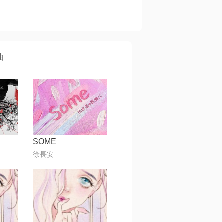
曲
SOME
徐長安