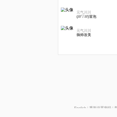
元气川川
(///▽///)冒泡
元气川川
御帅攻美
English
|
重新设置密码
|
北京酷智科技有限公司 ©2024 changba.com |
京IC