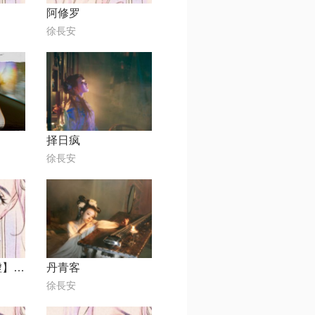
阿修罗
徐長安
择日疯
徐長安
【盗墓笔记·堕虚】剧情歌
丹青客
徐長安