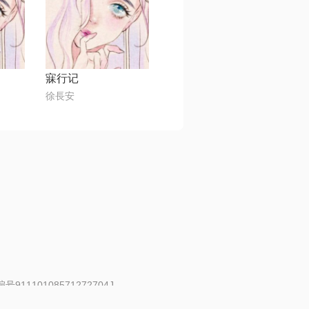
寐行记
徐長安
91110108571272704J
 | 举报邮箱：fankui@changba.com
| 向12318举报