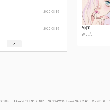
2016-08-15
绯雨
2016-08-15
徐長安
>
帮助中心
|
联系我们
|
加入唱吧
|
防诈骗专栏
|
商品防伪查询
|
营业执照：编号
P证110298
|
京ICP备11013291号-1
| 举报电话(24小时)：022-25782593