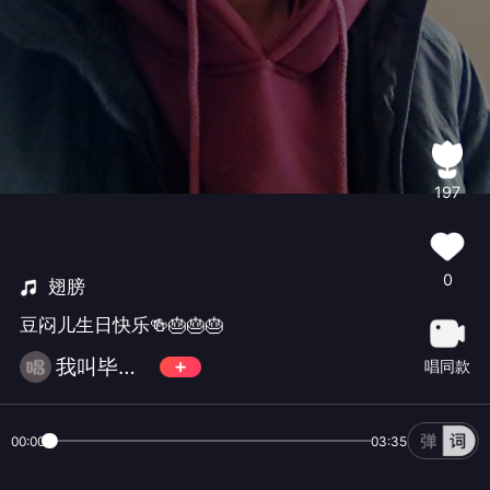
197
0
翅膀
豆闷儿生日快乐🍻🎂🎂🎂
我叫毕老实
唱同款
00:00
03:35