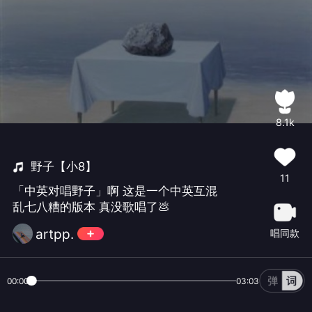
8.1k
野子【小8】
11
「中英对唱野子」啊 这是一个中英互混
乱七八糟的版本 真没歌唱了💩
artpp.
唱同款
00:00
03:03