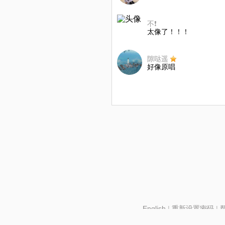
不❗
太像了！！！
隙哒遥
好像原唱
English
|
重新设置密码
|
北京酷智科技有限公司 ©2024 changba.com |
京IC