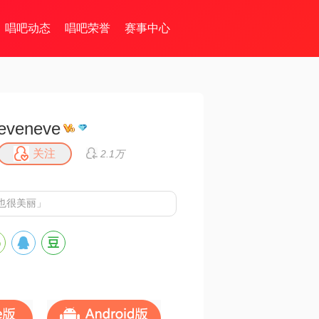
唱吧动态
唱吧荣誉
赛事中心
eveneve
关注
2.1万
也很美丽」