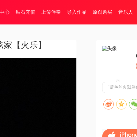
中心
钻石充值
上传伴奏
导入作品
原创购买
音乐人
go-炫家【火乐】
「蓝色的火烈鸟