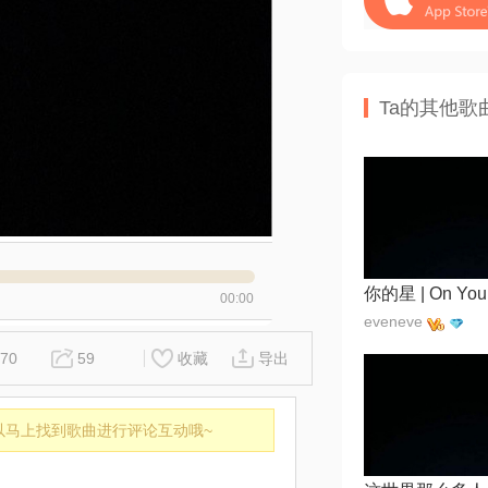
Ta的其他歌
00:00
eveneve
70
59
收藏
导出
以马上找到歌曲进行评论互动哦~