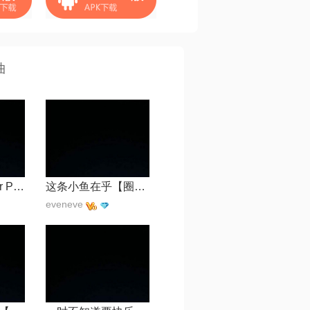
曲
你的星 | On Your Planet
这条小鱼在乎【圈内一把手】
eveneve