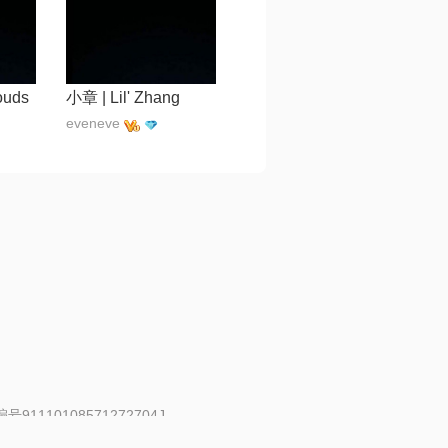
ouds
小章 | Lil' Zhang
eveneve
91110108571272704J
 | 举报邮箱：fankui@changba.com
| 向12318举报