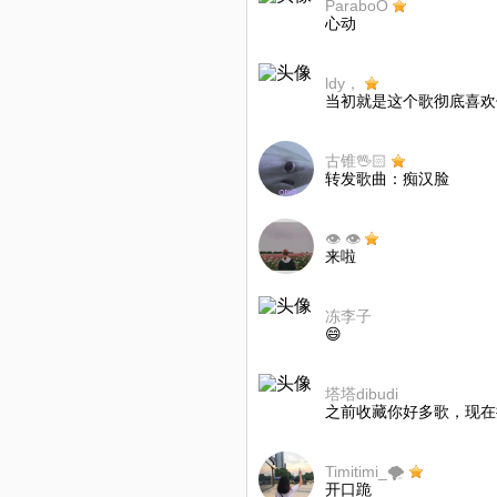
ParaboO
心动
ldy，
当初就是这个歌彻底喜欢
古锥🖖🏻
转发歌曲：痴汉脸
👁 👁
来啦
冻李子
😄
塔塔dibudi
之前收藏你好多歌，现在
Timitimi_🌪
开口跪