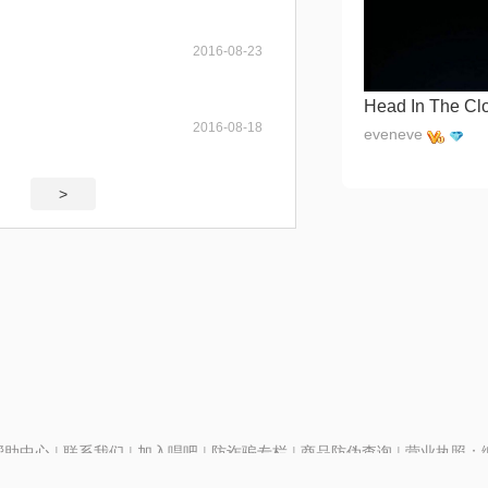
2016-08-23
Head In The Cl
2016-08-18
eveneve
>
帮助中心
|
联系我们
|
加入唱吧
|
防诈骗专栏
|
商品防伪查询
|
营业执照：编号
P证110298
|
京ICP备11013291号-1
| 举报电话(24小时)：022-25782593