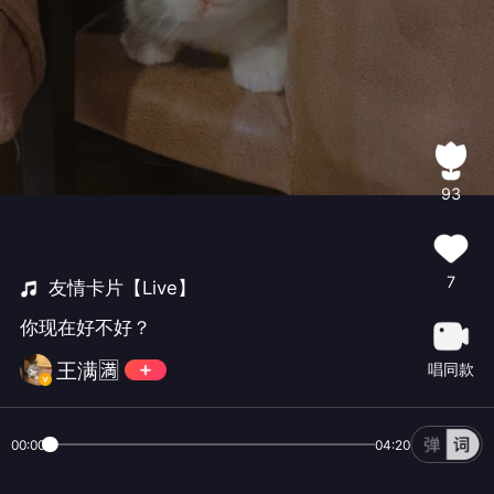
93
7
友情卡片【Live】
你现在好不好？
王满🈵️
唱同款
00:00
04:20