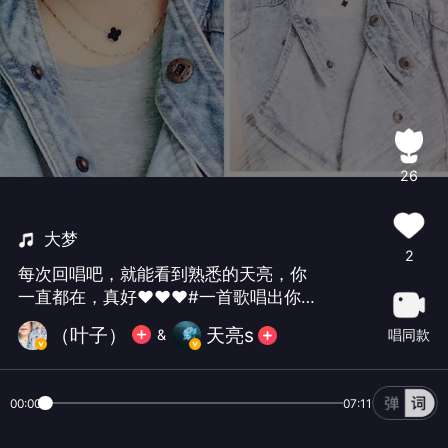
26
大梦
2
每次回唱吧，就能看到熟悉的天亮，你
一直都在，真好❤❤❤#一首歌唱出你的
情绪#
（叶子）
天亮s
唱同款
&
00:00
07:11