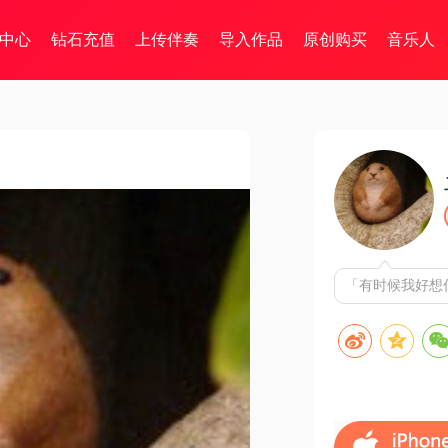
中心
钻石充值
上传伴奏
导入作品
原创购买
音乐人
「有时候我好想