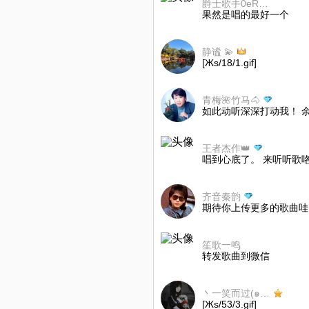
爵士歌手0eRPGd
果然是唱的最好一个
静谧 💫
[Жs/18/1.gif]
青梅🌺竹马🐴
如此动听深深打动我！ 
王者杰作👑
唱到心底了。 来听听歌
齐音秦韵
期待你上传更多的歌曲哇
笙歌一鸣
转发歌曲到微信
丶一笑而过(๑•́ωก̀๑)
[Жs/53/3.gif]