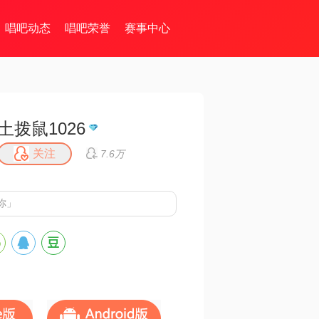
唱吧动态
唱吧荣誉
赛事中心
土拨鼠1026
关注
7.6万
你」