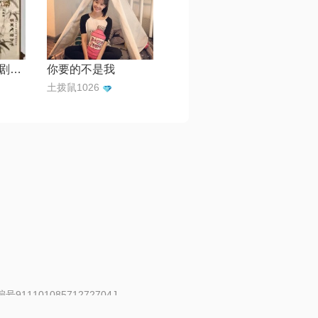
知否知否【电视剧《知否知否应是绿肥红瘦》主题曲】
你要的不是我
土拨鼠1026
91110108571272704J
 | 举报邮箱：fankui@changba.com
| 向12318举报