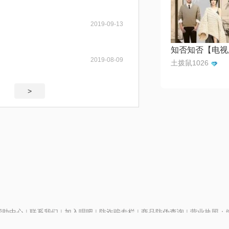
2019-09-13
2019-08-09
土拨鼠1026
>
帮助中心
|
联系我们
|
加入唱吧
|
防诈骗专栏
|
商品防伪查询
|
营业执照：编号
P证110298
|
京ICP备11013291号-1
| 举报电话(24小时)：022-25782593