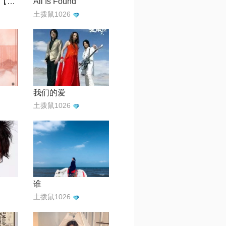
这世界那么多人【电影《我要我们在一起》主题曲】
All Is Found
土拨鼠1026
我们的爱
土拨鼠1026
谁
土拨鼠1026