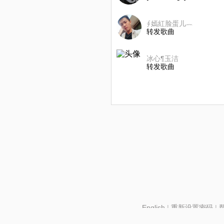
∮嫣紅脸蛋儿︷
转发歌曲
冰心¶玉洁
转发歌曲
English
|
重新设置密码
|
北京酷智科技有限公司 ©2024 changba.com |
京IC