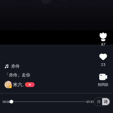
87
23
赤伶
「赤伶」走你
米六.
拍同款
00:00
01:51