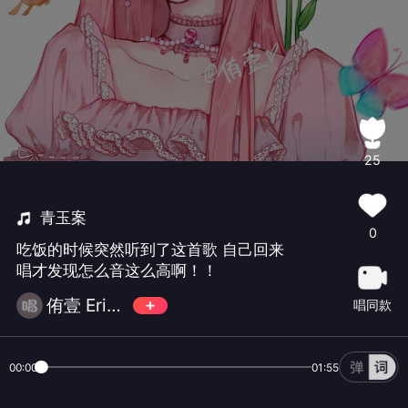
25
青玉案
0
吃饭的时候突然听到了这首歌 自己回来
唱才发现怎么音这么高啊！！
侑壹 Erin🎐
唱同款
00:00
01:55