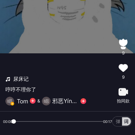
9
9
尿床记
哼哼不理你了
邪恶Yín贱层
‍ Tom
拍同款
&
00:00
00:17