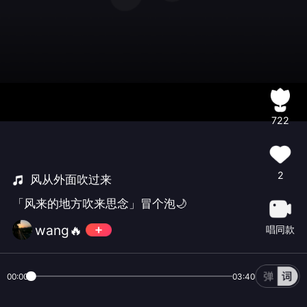
722
2
风从外面吹过来
「风来的地方吹来思念」冒个泡🌙
wang🔥
唱同款
00:00
03:40