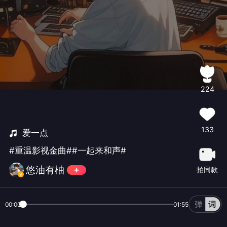
224
133
爱一点
#重温影视金曲##一起来和声#
悠油有柚
拍同款
00:00
01:55