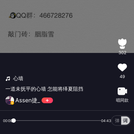
302
49
心墙
一道未抚平的心墙 怎能将绎夏阻挡
Assen捷_
唱同款
00:00
04:43