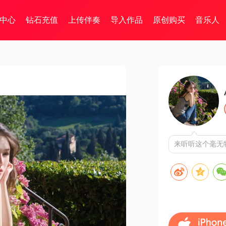
中心
钻石充值
上传伴奏
导入作品
原创购买
音乐人
来听听这个毫无特点的女