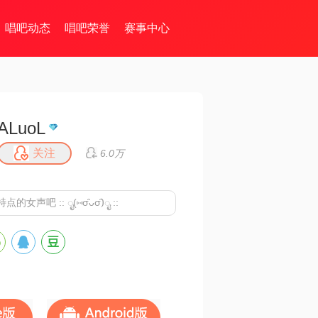
唱吧动态
唱吧荣誉
赛事中心
ALuoL
关注
6.0万
声吧 :: ೖ(⑅σ̑ᴗσ̑)ೖ ::