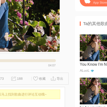
Ta的其他歌
04:07
ALuoL
73
188
收藏
导出
以马上找到歌曲进行评论互动哦~