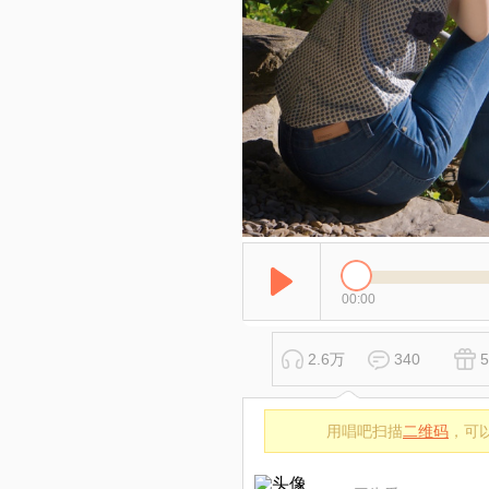
00:00
2.6万
340
5
用唱吧扫描
二维码
，可