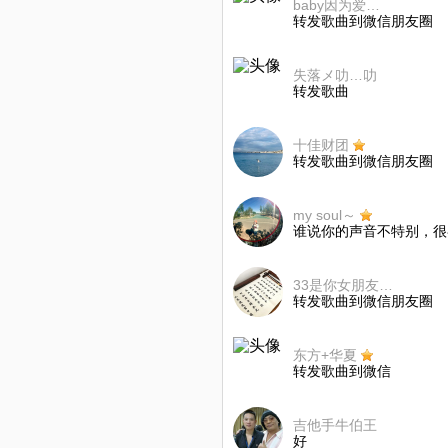
baby因为爱～情
转发歌曲到微信朋友圈
失落メ叻…叻
转发歌曲
十佳财团
转发歌曲到微信朋友圈
my soul～
谁说你的声音不特别，很
33是你女朋友的名字吗
转发歌曲到微信朋友圈
东方+华夏
转发歌曲到微信
吉他手牛伯王
好