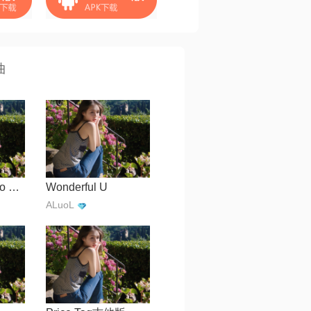
曲
You Know I'm No Good
Wonderful U
ALuoL