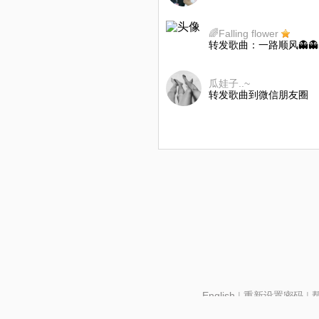
🌈Falling flower
转发歌曲：一路顺风👻👻
瓜娃子..~
转发歌曲到微信朋友圈
English
|
重新设置密码
|
北京酷智科技有限公司 ©2024 changba.com |
京IC