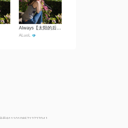
Always【太阳的后裔 OST】
ALuoL
91110108571272704J
 | 举报邮箱：fankui@changba.com
| 向12318举报