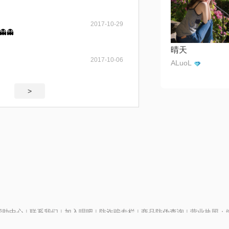
2017-10-29
👻
晴天
2017-10-06
ALuoL
>
帮助中心
|
联系我们
|
加入唱吧
|
防诈骗专栏
|
商品防伪查询
|
营业执照：编号
P证110298
|
京ICP备11013291号-1
| 举报电话(24小时)：022-25782593