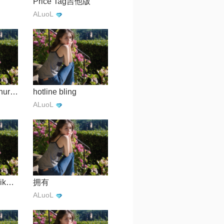
Price Tag吉他版
ALuoL
take me to the church(guitar ver.)
hotline bling
ALuoL
花样年华【kakuikoma】
拥有
ALuoL