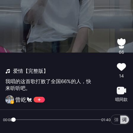
66
爱情【完整版】
14
我唱的这首歌打败了全国66%的人，快
来听听吧。
曾屹🐔
唱同款
00:00
01:40