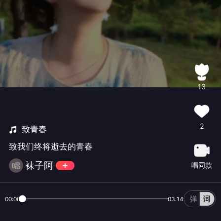
13
2
致青春
致我们终将逝去的青春
袜子阿
唱同款
00:00
03:14