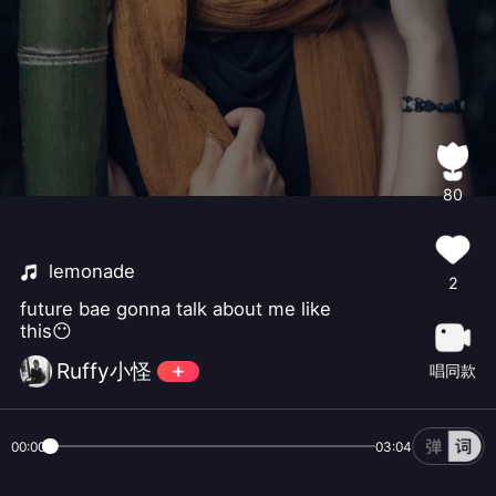
80
lemonade
2
future bae gonna talk about me like
this😶
Ruffy小怪
唱同款
00:00
03:04