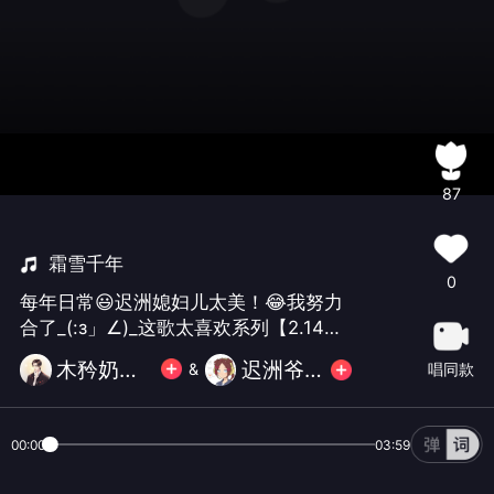
87
霜雪千年
0
每年日常😃迟洲媳妇儿太美！😂我努力
合了_(:з」∠)_这歌太喜欢系列【2.14下
午5:20】——通过#K歌之王X5#录制
木矜奶奶😃
迟洲爷爷
唱同款
&
00:00
03:59