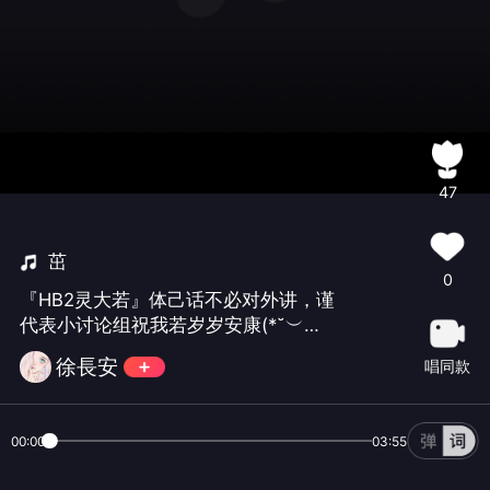
47
茁
0
『HB2灵大若』体己话不必对外讲，谨
代表小讨论组祝我若岁岁安康(*˘︶
˘*).。.:*♡ps1.我终于也能唱这种全程收
徐長安
唱同款
敛着的歌啦✌ ps2.我觉得立体声戴耳机
更好听，「mix宇林」觉得外放更好听😒
ps3.历史性突破咬字大关，开心 ❤ 请大
00:00
03:55
家一直相爱吧！