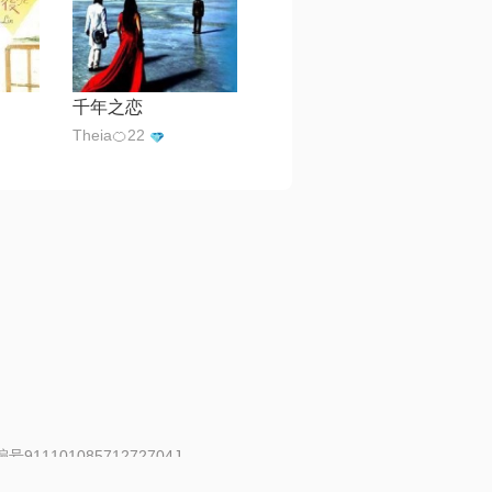
千年之恋
Theia🍊22
91110108571272704J
 | 举报邮箱：fankui@changba.com
| 向12318举报