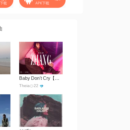
曲
Baby Don't Cry【晓宇H】
Theia🍊22