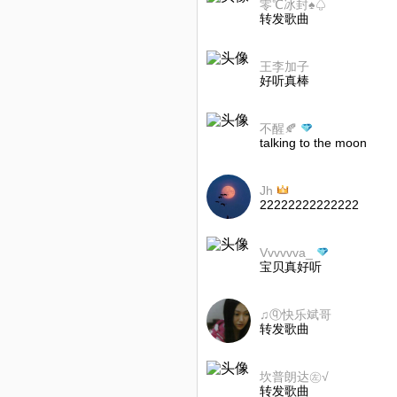
零℃冰封♠♤
转发歌曲
王李加子
好听真棒
不醒🍂
talking to the moon
Jh‎
22222222222222
Vvvvvva_
宝贝真好听
♫ⓠ快乐斌哥
转发歌曲
坎普朗达㊧√
转发歌曲