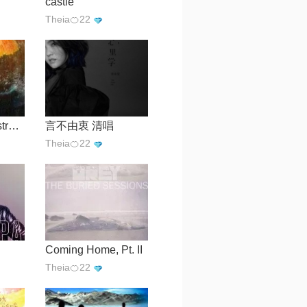
castle
Theia🍊22
Without me【Instrumental】
言不由衷 清唱
Theia🍊22
Coming Home, Pt. II
Theia🍊22