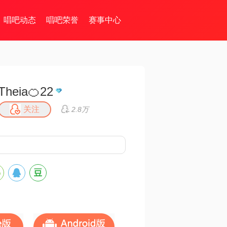
唱吧动态
唱吧荣誉
赛事中心
Theia🍊22
关注
2.8万