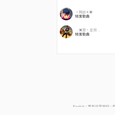
〃网妖✈▣
转发歌曲
╭▣爱丶是用来做的
转发歌曲
English
|
重新设置密码
|
北京酷智科技有限公司 ©2024 changba.com |
京IC