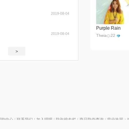
2019-08-04
Purple Rain
2019-08-04
Theia🍊22
>
帮助中心
|
联系我们
|
加入唱吧
|
防诈骗专栏
|
商品防伪查询
|
营业执照：编号
P证110298
|
京ICP备11013291号-1
| 举报电话(24小时)：022-25782593