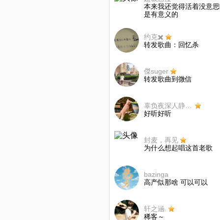
本来我还觉得活着没意思
是有意义的
约克✖️
转发歌曲：回忆杀
傑suger
转发歌曲到微信
辜负夜深人静幽静的美
好听好听
封麦，再见
为什么想起唱这首老歌
bazinga
高产似那啥 可以可以
轩之涵.
稀客～