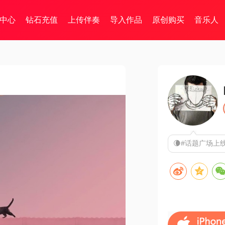
中心
钻石充值
上传伴奏
导入作品
原创购买
音乐人
🌘#话题广场上