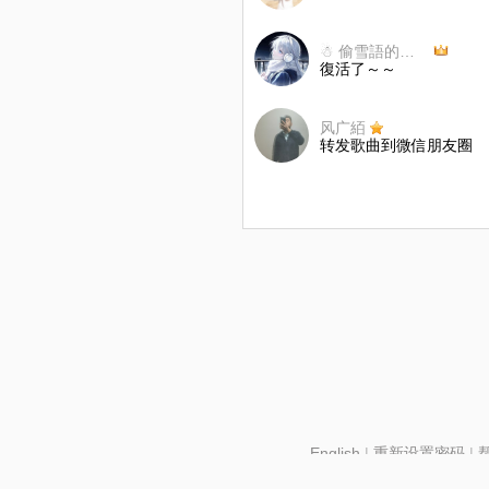
☃︎ 偷雪語的小圓圓
復活了～～
风广絔
转发歌曲到微信朋友圈
English
|
重新设置密码
|
北京酷智科技有限公司 ©2024 changba.com |
京IC