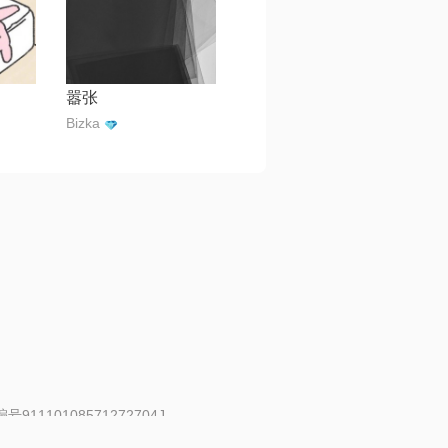
嚣张
Bizka
91110108571272704J
 | 举报邮箱：fankui@changba.com
| 向12318举报