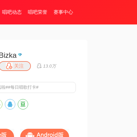
唱吧动态
唱吧荣誉
赛事中心
Bizka
关注
13.0万
线啦##每日唱歌打卡#