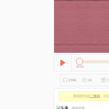
00:00
2386
24
1
用唱吧扫描
二维码
，可
超级想瘦