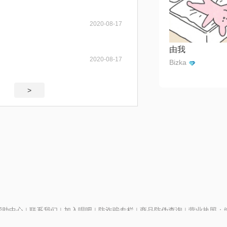
2020-08-17
由我
2020-08-17
Bizka
>
帮助中心
|
联系我们
|
加入唱吧
|
防诈骗专栏
|
商品防伪查询
|
营业执照：编号
P证110298
|
京ICP备11013291号-1
| 举报电话(24小时)：022-25782593