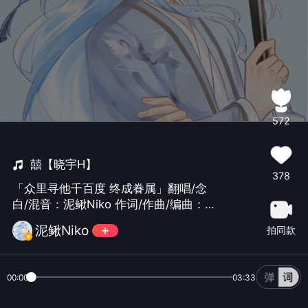
572
囍【晓宇H】
378
「众里寻他千百度 终成眷属」翻唱/念
白/混音：泥鳅Niko 作词/作曲/编曲：葛
东琪 PV：sakurai桑 绘：@咩咩羊软软
泥鳅Niko
拍同款
花 感谢神仙蛀牙姐的pv授权！
00:00
03:33