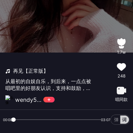
1.7w
再见【正常版】
248
从最初的自娱自乐，到后来，一点点被
唱吧里的好朋友认识，支持和鼓励，我
真的很开心。曾经很多次，你们一句句
wendy52456
唱同款
温暖的话，让偶尔生活中的压力变得豁
然开朗，让不自信的我找到勇气，让我
懂得唱歌送祝福也很有意义。这是一种
00:00
03:07
正能量，也是我六年来一直坚持发歌的
动力，谢谢有你们。同时，我相信你们