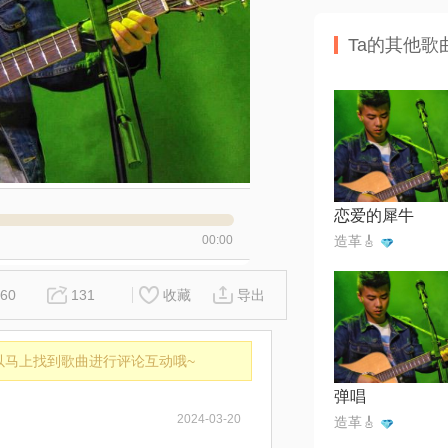
Ta的其他歌
恋爱的犀牛
00:00
造革🎸
60
131
收藏
导出
以马上找到歌曲进行评论互动哦~
弹唱
2024-03-20
造革🎸