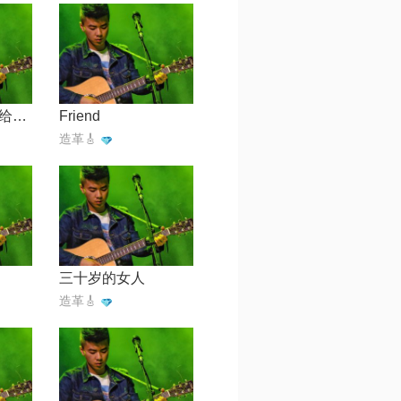
我在重庆的冬天给你写信
Friend
造革🎸
三十岁的女人
造革🎸