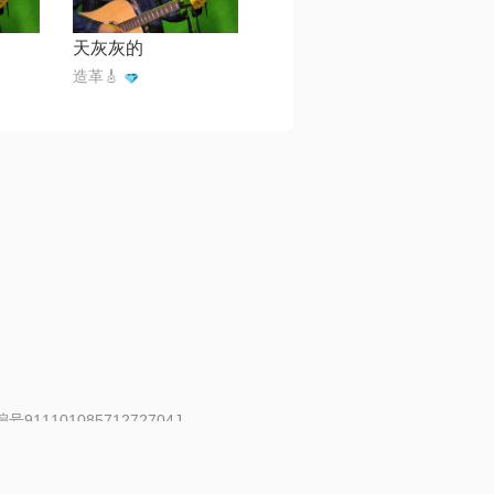
天灰灰的
造革🎸
91110108571272704J
 | 举报邮箱：fankui@changba.com
| 向12318举报
|
金盾网络纠纷调解中心