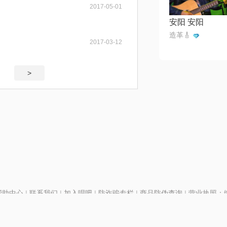
2017-05-01
安阳 安阳
造革🎸
2017-03-12
>
帮助中心
|
联系我们
|
加入唱吧
|
防诈骗专栏
|
商品防伪查询
|
营业执照：编号
P证110298
|
京ICP备11013291号-1
| 举报电话(24小时)：022-25782593
号
|
京公网安备11010502025063号
|
|