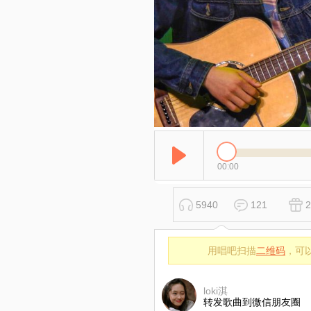
00:00
5940
121
2
用唱吧扫描
二维码
，可
loki淇
转发歌曲到微信朋友圈