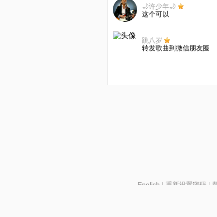
🌙许少年🌙
这个可以
跳八岁
转发歌曲到微信朋友圈
English
|
重新设置密码
|
北京酷智科技有限公司 ©2024 changba.com |
京IC
京网文【2024】2602-128