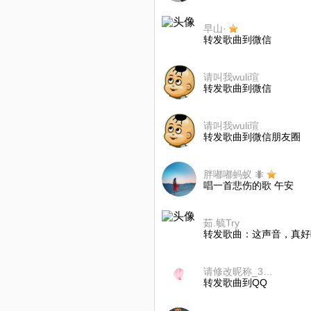
早山·
转发歌曲到微信
请叫我wuli瑄
转发歌曲到微信
请叫我wuli瑄
转发歌曲到微信朋友圈
胖嘟嘟蚂蚁 🐜
唱一首悲伤的歌 午安
茹.毓Try
转发歌曲：这声音，真好
请修改昵称_37848876
转发歌曲到QQ