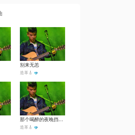
曲
别来无恙
造革🎸
那个喝醉的夜晚挡不住我们的步伐
造革🎸