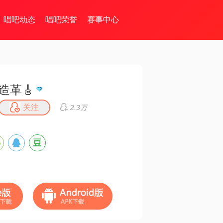
唱吧动态
唱吧荣誉
赛事中心
造革🎸
关注
2.3万