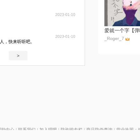
2023-01-10
2023-01-10
_Roger_7
的人，快来听听吧。
>
帮助中心
|
联系我们
|
加入唱吧
|
防诈骗专栏
|
商品防伪查询
|
营业执照：编号
P证110298
|
京ICP备11013291号-1
| 举报电话(24小时)：022-25782593