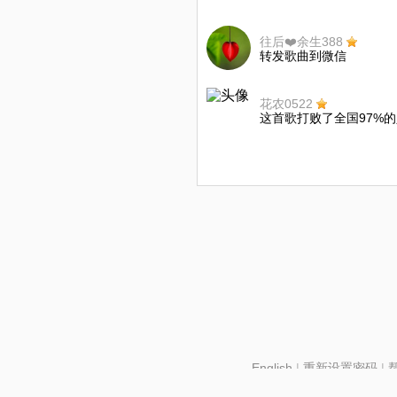
往后❤️余生388
转发歌曲到微信
花农0522
这首歌打败了全国97%
English
|
重新设置密码
|
北京酷智科技有限公司 ©2024 changba.com |
京IC