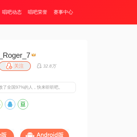
唱吧动态
唱吧荣誉
赛事中心
_Roger_7
关注
32.8万
败了全国97%的人，快来听听吧。