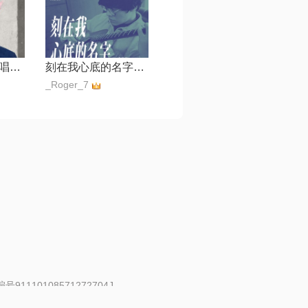
爱就一个字【弹唱版】
刻在我心底的名字【电影《刻在你心底的名字》主题曲】
_Roger_7
91110108571272704J
 | 举报邮箱：fankui@changba.com
| 向12318举报