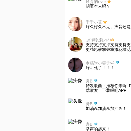
废弃的river
胡夏本人吗？
千千小艾
好久好久不见。声音还是
ℳঞᩚ玲.莉.ঞ²
支持支持支持支持支持支
更精彩鼓掌鼓掌撒花撒花
🍓糯米小雯子🍉
好听死了！！！
舟B
转发歌曲：推荐你来听_Ro
端歌友，下载唱吧APP
舟B
加油💪加油💪加油💪！
舟B
掌声响起来！