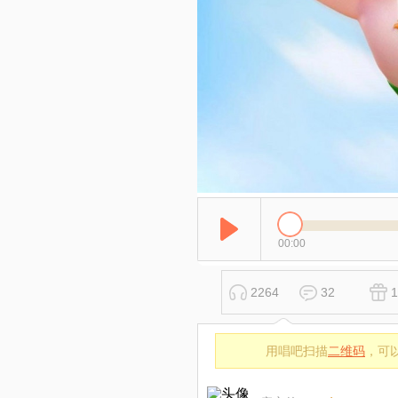
00:00
2264
32
1
用唱吧扫描
二维码
，可