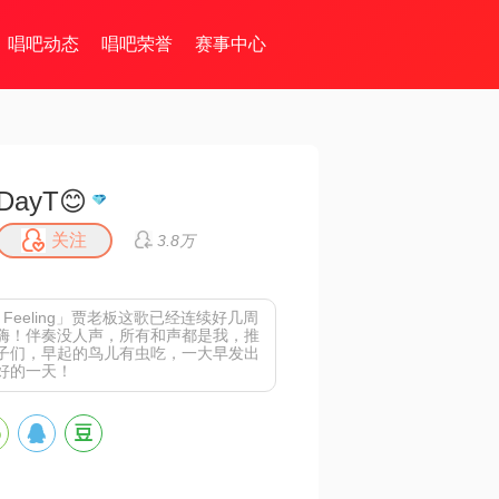
唱吧动态
唱吧荣誉
赛事中心
DayT😊
关注
3.8万
 Feeling」
贾老板这歌已经连续好几周
嗨！伴奏没人声，所有和声都是我，推
子们，早起的鸟儿有虫吃，一大早发出
好的一天！