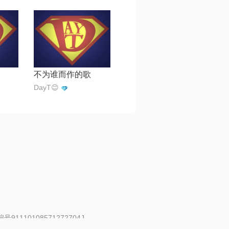
不为谁而作的歌
DayT😊
91110108571272704J
 | 举报邮箱：fankui@changba.com
| 向12318举报