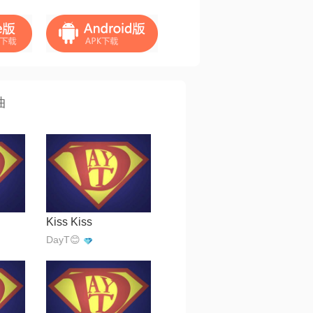
曲
Kiss Kiss
DayT😊