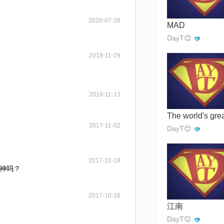
2020-07-28
MAD
DayT😊
2018-11-29
2018-11-13
The world's gre
2017-11-02
DayT😊
2017-10-18
神吗？
2017-10-18
江南
DayT😊