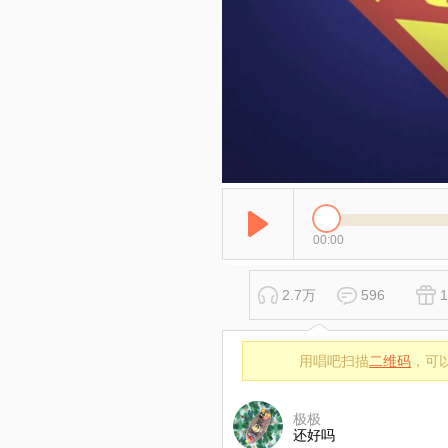
00:00
2.7万
596
1
用唱吧扫描
二维码
，可
极极
还好吗