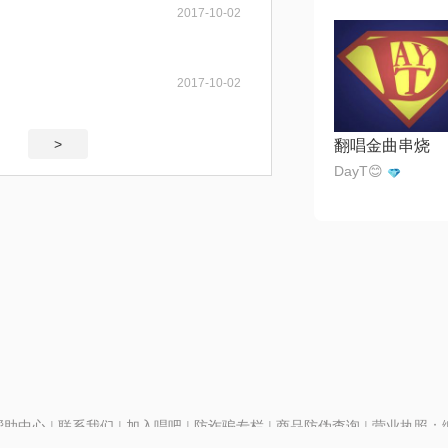
2017-10-02
2017-10-02
>
翻唱金曲串烧
DayT😊
帮助中心
|
联系我们
|
加入唱吧
|
防诈骗专栏
|
商品防伪查询
|
营业执照：编号
P证110298
|
京ICP备11013291号-1
| 举报电话(24小时)：022-25782593