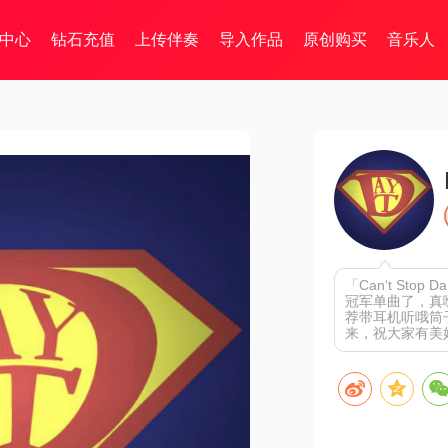
中心
钻石充值
上传伴奏
导入作品
原创购买
音乐人
「Can‘t Stop Da
冠军单曲了，真
荐带耳机听哦筒
来，祝大家有美