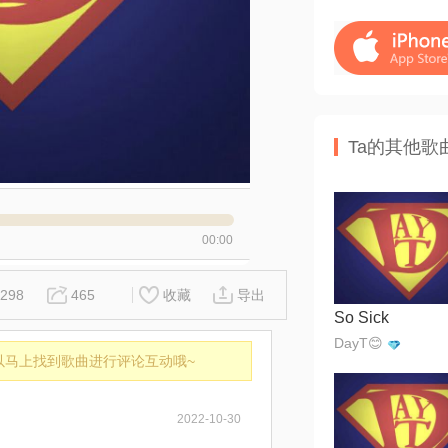
Ta的其他歌
00:00
298
465
收藏
导出
So Sick
DayT😊
以马上找到歌曲进行评论互动哦~
2022-10-30