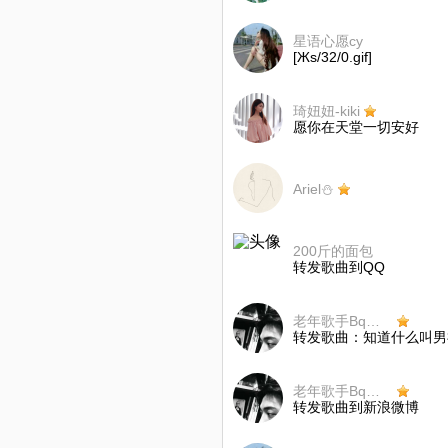
星语心愿cy
[Жs/32/0.gif]
琦妞妞-kiki
愿你在天堂一切安好
Ariel⛄
200斤的面包
转发歌曲到QQ
老年歌手Bq大大
转发歌曲：知道什么叫男
老年歌手Bq大大
转发歌曲到新浪微博