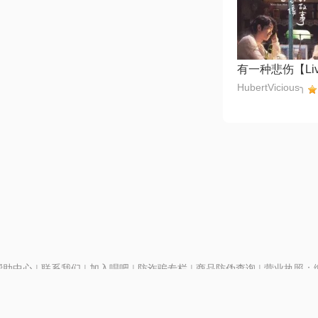
有一种悲伤【Li
HubertVicious╮
帮助中心
|
联系我们
|
加入唱吧
|
防诈骗专栏
|
商品防伪查询
|
营业执照：编号
P证110298
|
京ICP备11013291号-1
| 举报电话(24小时)：022-25782593
号
|
京公网安备11010502025063号
|
|