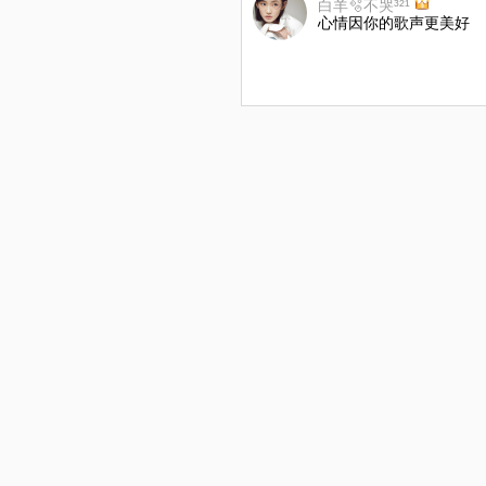
白羊🫧不哭³²¹
心情因你的歌声更美好