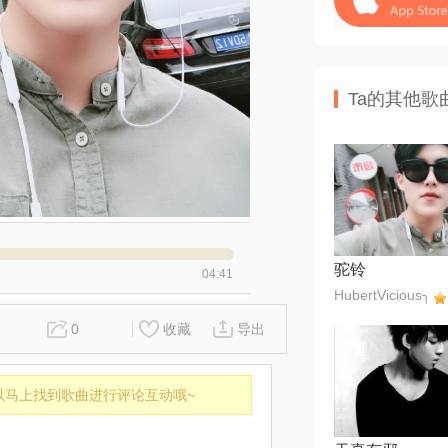
Ta的其他歌
驼铃
04:41
HubertVicious╮
0
收藏
导出
以马上找到歌曲进行评论互动哦~