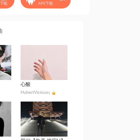
曲
心酸
HubertVicious╮