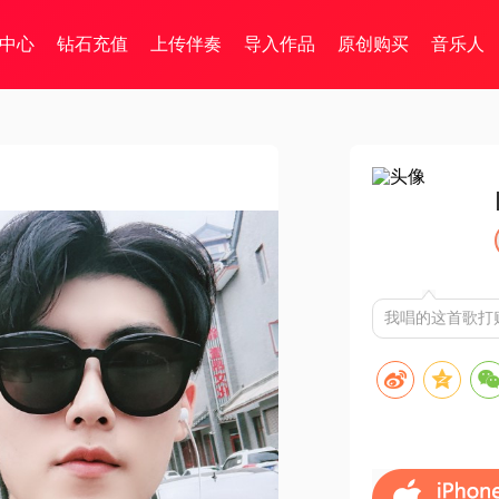
中心
钻石充值
上传伴奏
导入作品
原创购买
音乐人
我唱的这首歌打