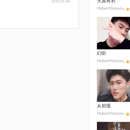
天真有邪
2025-05-08
HubertVicious╮
幻听
HubertVicious╮
从前慢
HubertVicious╮