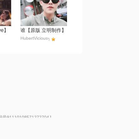
ve】
谁【原版 立明制作】
HubertVicious╮
91110108571272704J
 | 举报邮箱：fankui@changba.com
| 向12318举报
|
金盾网络纠纷调解中心