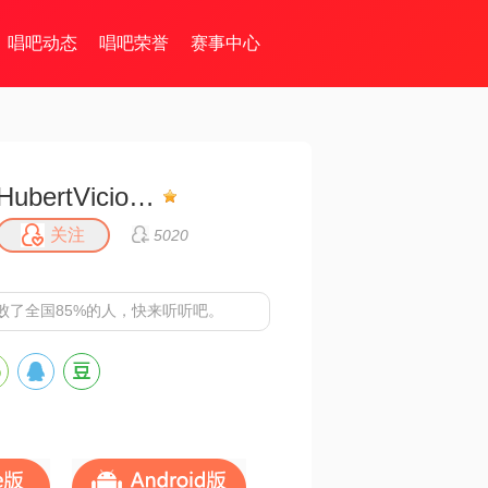
唱吧动态
唱吧荣誉
赛事中心
HubertVicious╮
关注
5020
败了全国85%的人，快来听听吧。