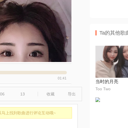
Ta的其他歌
01:41
当时的月亮
Too Two
06
13
收藏
导出
以马上找到歌曲进行评论互动哦~