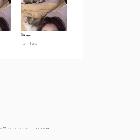
重来
Too Two
91110108571272704J
 | 举报邮箱：fankui@changba.com
| 向12318举报