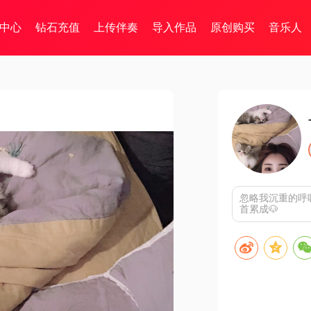
中心
钻石充值
上传伴奏
导入作品
原创购买
音乐人
忽略我沉重的呼
首累成🐶