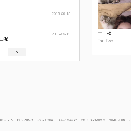
2015-09-15
十二楼
2015-09-15
曲喔！
Too Two
>
帮助中心
|
联系我们
|
加入唱吧
|
防诈骗专栏
|
商品防伪查询
|
营业执照：编号
P证110298
|
京ICP备11013291号-1
| 举报电话(24小时)：022-25782593