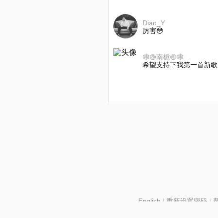
Diao_Y
厉害😳
🕸🍥南栀🍥🕸
希望支持下我第一首新歌
English
|
重新设置密码
|
北京酷智科技有限公司 ©2024 changba.com |
京IC