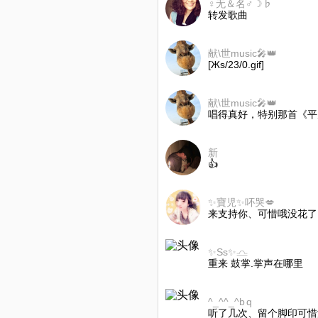
♀无＆名♂☽♭
转发歌曲
献\世music🎤👑
[Жs/23/0.gif]
献\世music🎤👑
唱得真好，特别那首《平凡
新‍ ‍
👍
✨寶児✨吥哭💋
来支持你、可惜哦没花了
✨Ss✨♎️
重来 鼓掌.掌声在哪里
^_^^_^b q
听了几次、留个脚印可惜