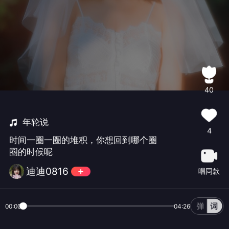
40
年轮说
4
时间一圈一圈的堆积，你想回到哪个圈
圈的时候呢
迪迪0816
唱同款
00:00
04:26