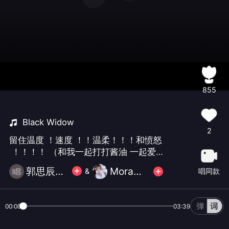
855
Black Widow
2
留住温度 ！速度 ！！温柔！！！和愤怒
​ ！！！！ （和我一起打打酱油 一起爱
这个每学一首歌都如此细腻的人. 我爱喵
郭思辰辰辰丶
Mora酱🐱
唱同款
&
～ ）
00:00
03:39