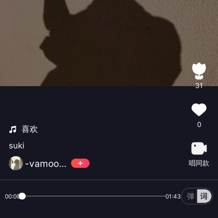
31
0
喜欢
suki
-vamoose-
唱同款
00:00
01:43