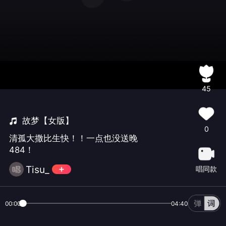
45
故梦【女版】
0
清孤大撒比生快！！一点也没送晚
484！
Tisu_
唱同款
00:00
04:40