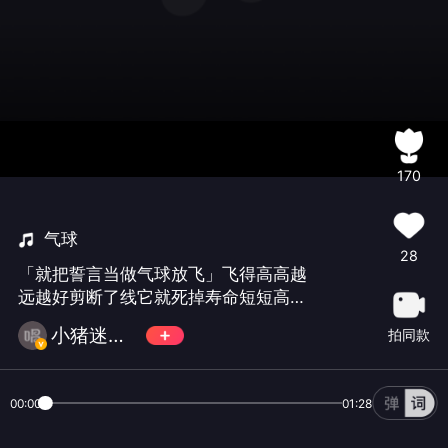
170
气球
28
「就把誓言当做气球放飞」飞得高高越
远越好剪断了线它就死掉寿命短短高兴
就好喜欢就好没大不了～
小猪迷糊糊
拍同款
00:00
01:28