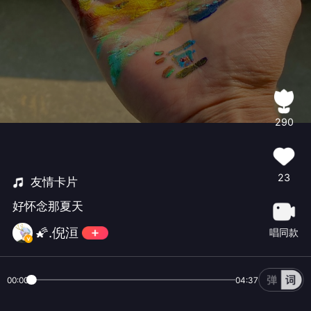
290
23
友情卡片
好怀念那夏天
🌠.倪洹
唱同款
00:00
04:37