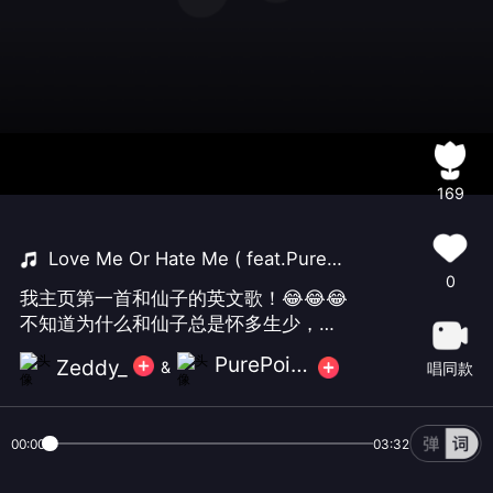
169
Love Me Or Hate Me ( feat.PurePoison )
0
我主页第一首和仙子的英文歌！😂😂😂
不知道为什么和仙子总是怀多生少，不
知多少胎儿惨死腹中，不过好不容易生
PurePoison🕷
Zeddy_
&
唱同款
了一个！这个娃还是很帅的！仙子帅我
一脸！我喜欢我自己那个Ugh🌝
00:00
03:32