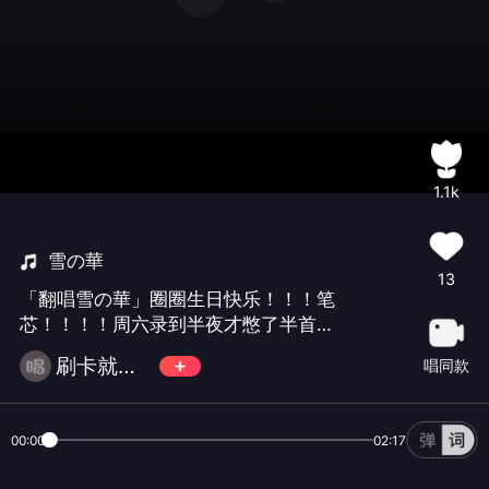
1.1k
雪の華
13
「翻唱雪の華」圈圈生日快乐！！！笔
芯！！！！周六录到半夜才憋了半首出
来我大概是条咸鱼了…mix：超级棒棒糖
刷卡就刷拿拿卡
唱同款
00:00
02:17