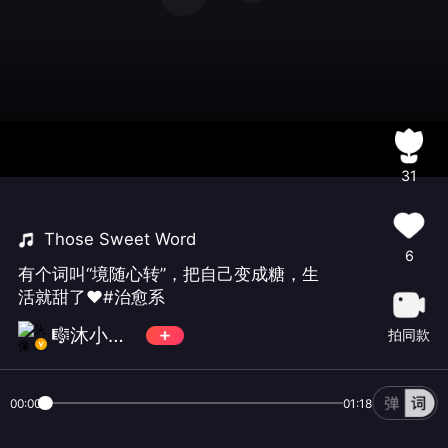
31
Those Sweet Word
6
有个词叫“境随心转”，把自己变成糖，生
活就甜了❤️#治愈系
🎼沐小可🤡
拍同款
00:00
01:18