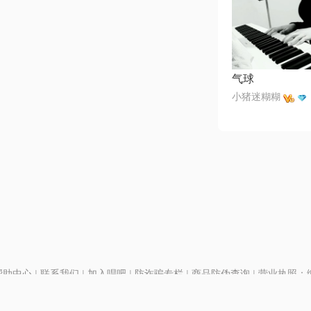
气球
小猪迷糊糊
帮助中心
|
联系我们
|
加入唱吧
|
防诈骗专栏
|
商品防伪查询
|
营业执照：编号
P证110298
|
京ICP备11013291号-1
| 举报电话(24小时)：022-25782593
号
|
京公网安备11010502025063号
|
|