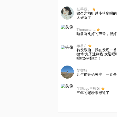
任莘辰。
很久之前听过小猪翻唱的
太好听了
Thenanana
睡前听刚好的声音，很好
布谷☾
转发歌曲：我在发现一首
微博:丸子迷糊糊 欢迎唱
唱吧(@唱吧)！
梦突醒
几年前开始关注，一直是
半糖zyy🍭🎼🎤
三年的老粉来报道了