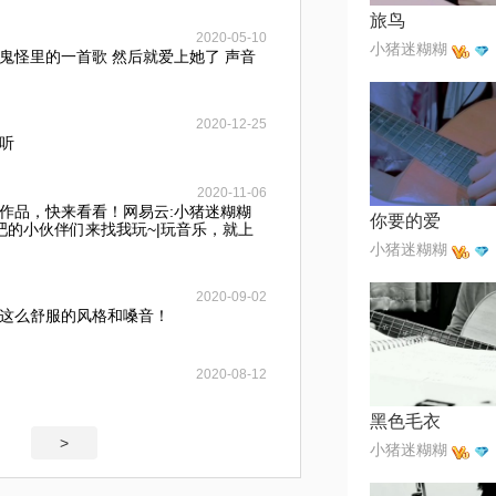
旅鸟
2020-05-10
小猪迷糊糊
鬼怪里的一首歌 然后就爱上她了 声音
2020-12-25
听
2020-11-06
作品，快来看看！网易云:小猪迷糊糊
你要的爱
吧的小伙伴们来找我玩~|玩音乐，就上
小猪迷糊糊
2020-09-02
这么舒服的风格和嗓音！
2020-08-12
黑色毛衣
>
小猪迷糊糊