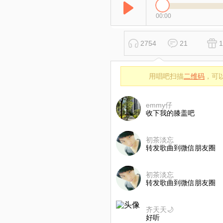
00:00
2754
21
1
用唱吧扫描
二维码
，可
emmy仔
收下我的膝盖吧
初茶淡忘
转发歌曲到微信朋友圈
初茶淡忘
转发歌曲到微信朋友圈
齐天天🌙
好听