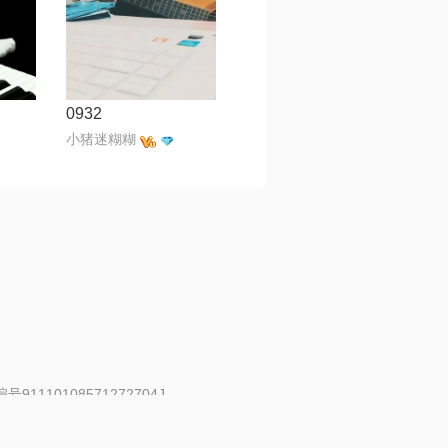
0932
小猪迷糊糊
91110108571272704J
 | 举报邮箱：fankui@changba.com
| 向12318举报
|
金盾网络纠纷调解中心