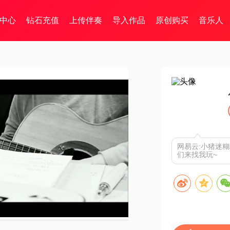
中心
钻石充值
上传伴奏
导入作品
原创购买
音乐人
网易云:小猪迷糊
们来找我玩~