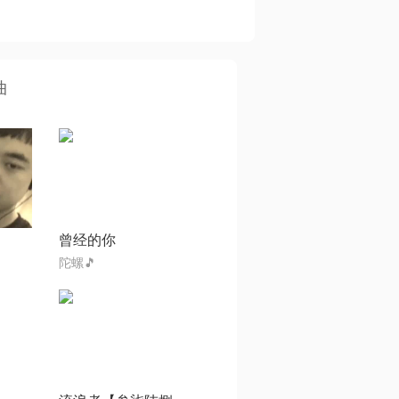
曲
曾经的你
陀螺🎵