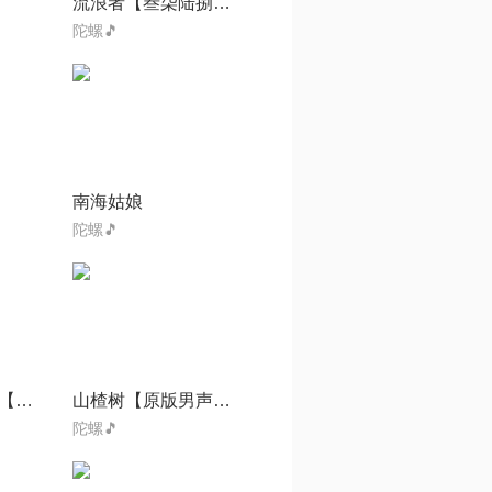
流浪者【叁柒陆捌制作】
陀螺🎵
南海姑娘
陀螺🎵
我俩永隔一江水【纯木吉他伴奏版】
山楂树【原版男声伴奏】
陀螺🎵