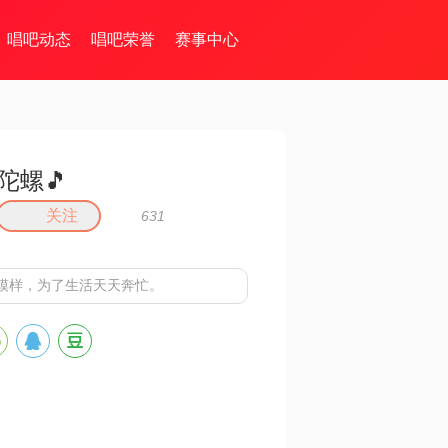
唱吧动态
唱吧荣誉
赛事中心
陀螺🎵
关注
631
模样，为了生活天天奔忙。