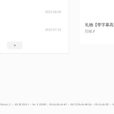
2015-08-05
2015-07-22
陀螺🎵
>
帮助中心
|
联系我们
|
加入唱吧
|
防诈骗专栏
|
商品防伪查询
|
营业执照：编号
P证110298
|
京ICP备11013291号-1
| 举报电话(24小时)：022-25782593