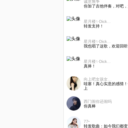
诚意無争
你加了吉他伴奏，对吧，
星月楼✨Dick迪歌
转发支持！
星月楼✨Dick迪歌
我也唱了这歌，欢迎回听
星月楼✨Dick迪歌
真捧！
向上吧女孩女孩女孩
哇塞！真心实意的感情！
上
西门闹你还闹吗
你真棒
77‣
转发歌曲：如今我们都变