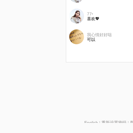
77‣
喜欢💖
我心情好好哒
可以
English
|
重新设置密码
|
北京酷智科技有限公司 ©2024 changba.com |
京IC