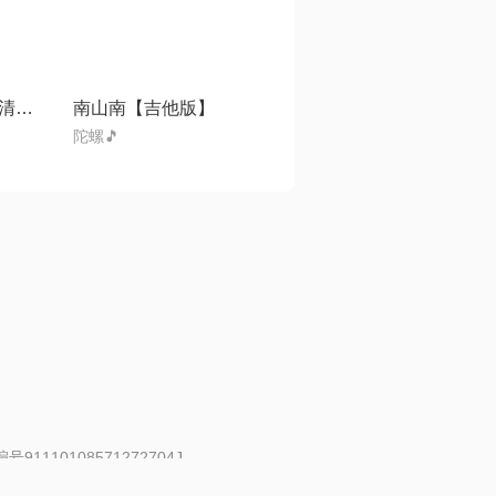
礼物【带字幕高清混响】
南山南【吉他版】
陀螺🎵
91110108571272704J
 | 举报邮箱：fankui@changba.com
| 向12318举报