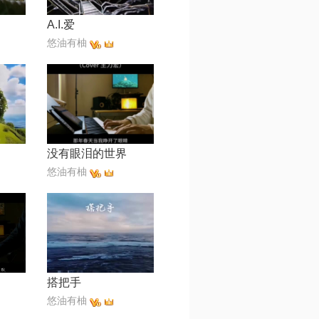
A.I.爱
悠油有柚
没有眼泪的世界
悠油有柚
搭把手
悠油有柚