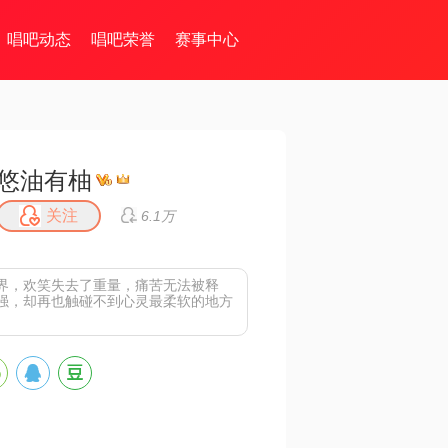
唱吧动态
唱吧荣誉
赛事中心
悠油有柚
关注
6.1万
界，欢笑失去了重量，痛苦无法被释
强，却再也触碰不到心灵最柔软的地方