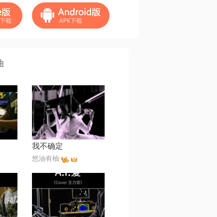
曲
我不确定
悠油有柚