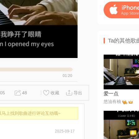
Ta的其他歌
01:20
05
48
收藏
导出
爱一点
悠油有柚
以马上找到歌曲进行评论互动哦~
2025-09-17