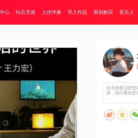
中心
钻石充值
上传伴奏
导入作品
原创购买
音乐人
在没有眼泪的世
放，我们看似坚
。