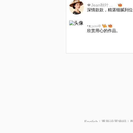
🍁Jean秋叶静美🍁减币
深情款款，精湛细腻到位
•ᴥ𝑧𝑒𝑟𝑜✻
欣赏用心的作品。
English
|
重新设置密码
|
北京酷智科技有限公司 ©2024 changba.com |
京IC
京网文【2024】2602-128