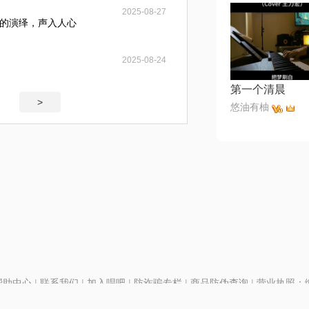
2025-08-27
的演绎，声入人心
2025-08-24
第一个清晨
>
悠油有柚
帮助中心
|
联系我们
|
加入唱吧
|
防诈骗专栏
|
商品防伪查询
|
营业执照：编号
P证110298
|
京ICP备11013291号-1
| 举报电话(24小时)：022-25782593
号
|
京公网安备11010502025063号
|
|