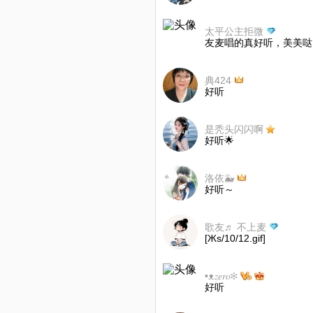
太平公主拒微
友麦唱的真好听，美美哒！
典424
好听
是秃头闪闪啊
好听🌟
洛依🐳
好听～
歌友♬ 不上麦
[Жs/10/12.gif]
•ᴥ𝑧𝑒𝑟𝑜✻
好听