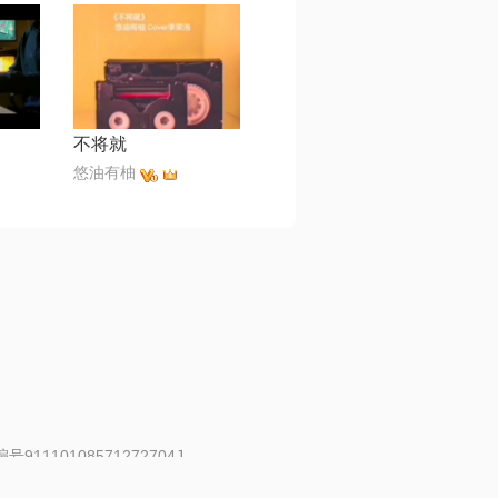
不将就
悠油有柚
91110108571272704J
 | 举报邮箱：fankui@changba.com
| 向12318举报
|
金盾网络纠纷调解中心