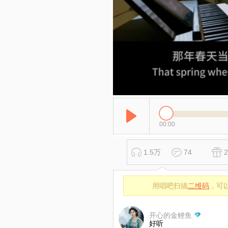
00:00
1.5万
74
2
用唱吧扫描
二维码
，可
开心的金鲤鱼
好听