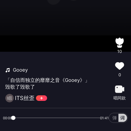
10
Gooey
0
「自信而独立的靡靡之音《Gooey》」
毁歌了毁歌了
ITS丝歪
唱同款
00:00
01:41