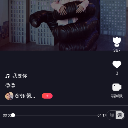
367
3
我要你
😍😍
🌸钰澜西✨
唱同款
00:00
04:17